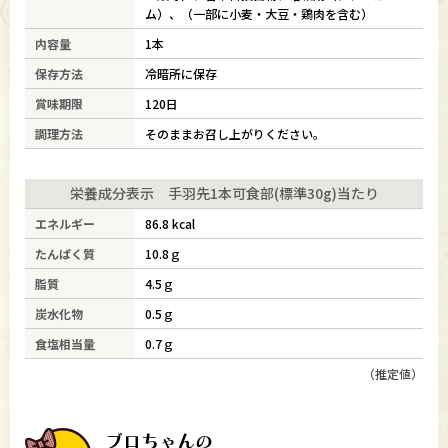
ム）、（一部に小麦・大豆・鶏肉を含む）
内容量
1本
保存方法
冷暗所に保存
賞味期限
120日
調理方法
そのままお召し上がりください。
栄養成分表示 手羽先1本可食部(標準30g)当たり
エネルギー
86.8 kcal
たんぱく質
10.8ｇ
脂質
4.5ｇ
炭水化物
0.5ｇ
食塩相当量
0.7ｇ
（推定値）
ブロちゃんの